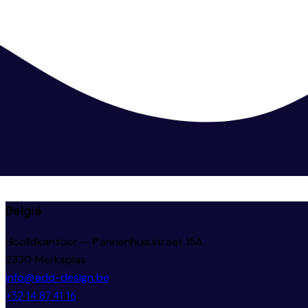
België
Hoofdkantoor — Pannenhuisstraat 15A
2330 Merksplas
info@add-design.be
+32 14 87 41 16